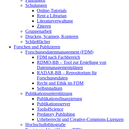
Führungen
Schulungen
Online-Tutorials
Rent a Librarian
Literaturverwaltung
Zitieren
Gruppenarbeit
Drucken, Scannen, Kopieren
Schließfächer
Forschen und Publizieren
Forschungsdatenmanagement (FDM)
FDM nach Fachbereich
RDMO-BB – Tool zur Erstellung von
Datenmanagementplänen
RADAR-BB – Repositorium für
Forschungsdaten
Recht und Ethik im FDM
Selbststudium
Publikationsunterstützung
Publikationsfinanzierung
Publikationsserver
Tools4Science
Predatory Publishing
Urheberrecht und Creative-Commons-Lizenzen
Hochschulbibliografie