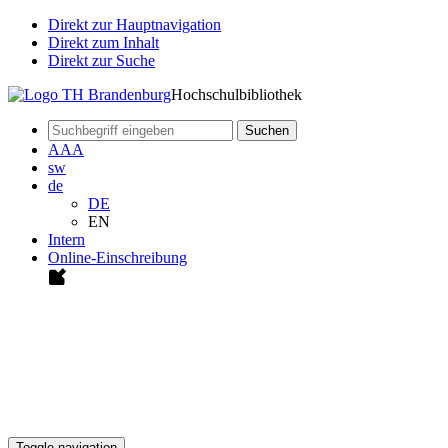
Direkt zur Hauptnavigation
Direkt zum Inhalt
Direkt zur Suche
Hochschulbibliothek
Suchen
A
A
A
sw
de
DE
EN
Intern
Online-Einschreibung
Toggle navigation