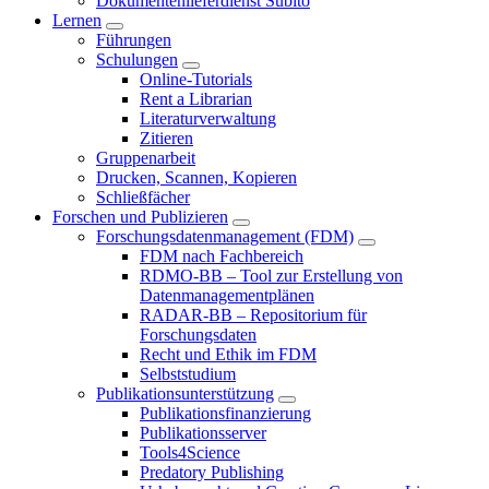
Dokumentenlieferdienst Subito
Lernen
Führungen
Schulungen
Online-Tutorials
Rent a Librarian
Literaturverwaltung
Zitieren
Gruppenarbeit
Drucken, Scannen, Kopieren
Schließfächer
Forschen und Publizieren
Forschungsdatenmanagement (FDM)
FDM nach Fachbereich
RDMO-BB – Tool zur Erstellung von
Datenmanagementplänen
RADAR-BB – Repositorium für
Forschungsdaten
Recht und Ethik im FDM
Selbststudium
Publikationsunterstützung
Publikationsfinanzierung
Publikationsserver
Tools4Science
Predatory Publishing