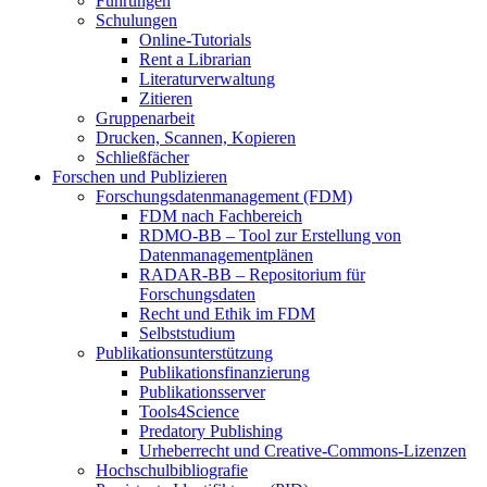
Führungen
Schulungen
Online-Tutorials
Rent a Librarian
Literaturverwaltung
Zitieren
Gruppenarbeit
Drucken, Scannen, Kopieren
Schließfächer
Forschen und Publizieren
Forschungsdatenmanagement (FDM)
FDM nach Fachbereich
RDMO-BB – Tool zur Erstellung von
Datenmanagementplänen
RADAR-BB – Repositorium für
Forschungsdaten
Recht und Ethik im FDM
Selbststudium
Publikationsunterstützung
Publikationsfinanzierung
Publikationsserver
Tools4Science
Predatory Publishing
Urheberrecht und Creative-Commons-Lizenzen
Hochschulbibliografie