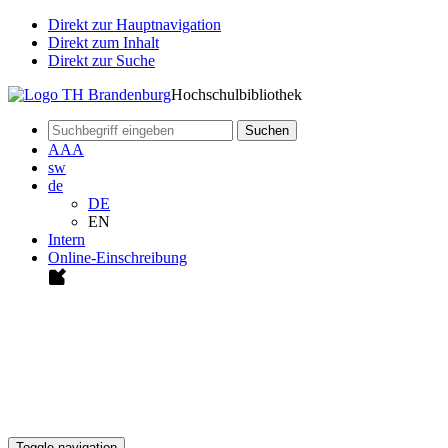
Direkt zur Hauptnavigation
Direkt zum Inhalt
Direkt zur Suche
Hochschulbibliothek
Suchen
A
A
A
sw
de
DE
EN
Intern
Online-Einschreibung
Toggle navigation