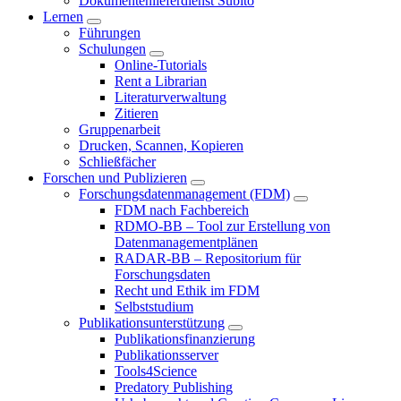
Dokumentenlieferdienst Subito
Lernen
Führungen
Schulungen
Online-Tutorials
Rent a Librarian
Literaturverwaltung
Zitieren
Gruppenarbeit
Drucken, Scannen, Kopieren
Schließfächer
Forschen und Publizieren
Forschungsdatenmanagement (FDM)
FDM nach Fachbereich
RDMO-BB – Tool zur Erstellung von
Datenmanagementplänen
RADAR-BB – Repositorium für
Forschungsdaten
Recht und Ethik im FDM
Selbststudium
Publikationsunterstützung
Publikationsfinanzierung
Publikationsserver
Tools4Science
Predatory Publishing