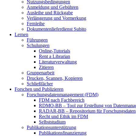
Nutzungsbedingungen
Anmeldung und Gebühren
Ausleihe und Rückgabe
Verlängerung und Vormerkung
Fernleihe
Dokumentenlieferdienst Subito
Lernen
Führungen
Schulungen
Online-Tutorials
Rent a Librarian
Literaturverwaltung
Zitieren
Gruppenarbeit
Drucken, Scannen, Kopieren
Schließfächer
Forschen und Publizieren
Forschungsdatenmanagement (FDM)
FDM nach Fachbereich
RDMO-BB – Tool zur Erstellung von Datenmana
RADAR-BB – Repositorium für Forschungsdaten
Recht und Ethik im FDM
Selbststudium
Publikationsunterstützung
Publikationsfinanzierung