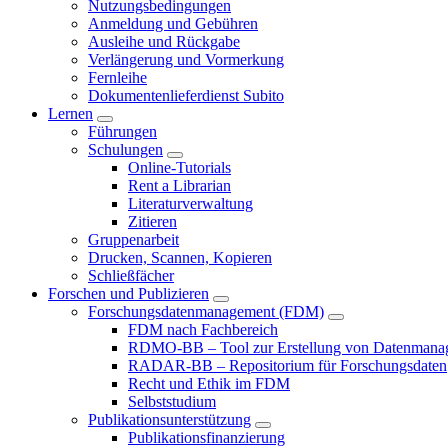
Nutzungsbedingungen
Anmeldung und Gebühren
Ausleihe und Rückgabe
Verlängerung und Vormerkung
Fernleihe
Dokumentenlieferdienst Subito
Lernen
Führungen
Schulungen
Online-Tutorials
Rent a Librarian
Literaturverwaltung
Zitieren
Gruppenarbeit
Drucken, Scannen, Kopieren
Schließfächer
Forschen und Publizieren
Forschungsdatenmanagement (FDM)
FDM nach Fachbereich
RDMO-BB – Tool zur Erstellung von Datenmana
RADAR-BB – Repositorium für Forschungsdaten
Recht und Ethik im FDM
Selbststudium
Publikationsunterstützung
Publikationsfinanzierung