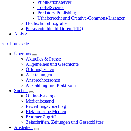
Publikationsserver
Tools4Science
Predatory Publishing
Urheberrecht und Creative-Commons-Lizenzen
Hochschulbibliografie
Persistente Identifiktoren (PID)
A bis Z
zur Hauptseite
Über uns
Aktuelles & Presse
Allgemeines und Geschichte
Öffnungszeiten
Ausstellungen
Ansprechpersonen
Ausbildung und Praktikum
Suchen
Online-Kataloge
Medienbestand
Erwerbungsvorschlag
Elektronische Medien
Externer Zugriff
Zeitschriften, Zeitungen und Gesetzblätter
Ausleihen