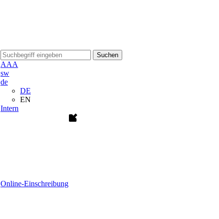
Suchen
A
A
A
sw
de
DE
EN
Intern
Online-Einschreibung