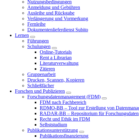
Nutzungsbedingungen
Anmeldung und Gebühren
Ausleihe und Rückgabe
Verlängerung und Vormerkung
Fernleihe
Dokumentenlieferdienst Subito
Lernen
Führungen
Schulungen
Online-Tutorials
Rent a Librarian
Literaturverwaltung
Zitieren
Gruppenarbeit
Drucken, Scannen, Kopieren
Schließfächer
Forschen und Publizieren
Forschungsdatenmanagement (FDM)
FDM nach Fachbereich
RDMO-BB – Tool zur Erstellung von Datenmana
RADAR-BB – Repositorium für Forschungsdaten
Recht und Ethik im FDM
Selbststudium
Publikationsunterstützung
Publikationsfinanzierung