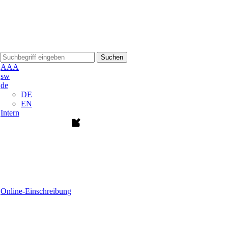
Suchen
A
A
A
sw
de
DE
EN
Intern
Online-Einschreibung