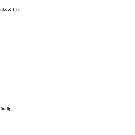
ooks & Co.
fündig