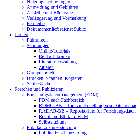
Nutzungsbedingungen
Anmeldung und Gebühren
Ausleihe und Rückgabe
Verlängerung und Vormerkung
Fernleihe
Dokumentenlieferdienst Subito
Lernen
Führungen
Schulungen
Online-Tutorials
Rent a Librarian
Literaturverwaltung
Zitieren
Gruppenarbeit
Drucken, Scannen, Kopieren
Schließfächer
Forschen und Publizieren
Forschungsdatenmanagement (FDM)
FDM nach Fachbereich
RDMO-BB – Tool zur Erstellung von Datenmana
RADAR-BB – Repositorium für Forschungsdaten
Recht und Ethik im FDM
Selbststudium
Publikationsunterstützung
Publikationsfinanzierung